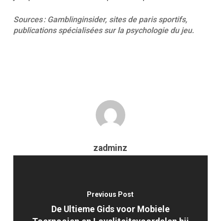
Sources : Gamblinginsider, sites de paris sportifs,
publications spécialisées sur la psychologie du jeu.
zadminz
Previous Post
De Ultieme Gids voor Mobiele