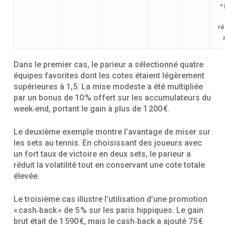
«
ré
Dans le premier cas, le parieur a sélectionné quatre
équipes favorites dont les cotes étaient légèrement
supérieures à 1,5. La mise modeste a été multipliée
par un bonus de 10 % offert sur les accumulateurs du
week‑end, portant le gain à plus de 1 200 €.
Le deuxième exemple montre l’avantage de miser sur
les sets au tennis. En choisissant des joueurs avec
un fort taux de victoire en deux sets, le parieur a
réduit la volatilité tout en conservant une cote totale
élevée.
Le troisième cas illustre l’utilisation d’une promotion
« cash‑back » de 5 % sur les paris hippiques. Le gain
brut était de 1 590 €, mais le cash‑back a ajouté 75 €