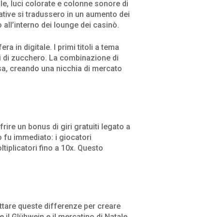
ale, luci colorate e colonne sonore di
iative si tradussero in un aumento dei
 all’interno dei lounge dei casinò.
ra in digitale. I primi titoli a tema
ni di zucchero. La combinazione di
ssa, creando una nicchia di mercato
rire un bonus di giri gratuiti legato a
o fu immediato: i giocatori
tiplicatori fino a 10x. Questo
uttare queste differenze per creare
il Glühwein e il mercatino di Natale,