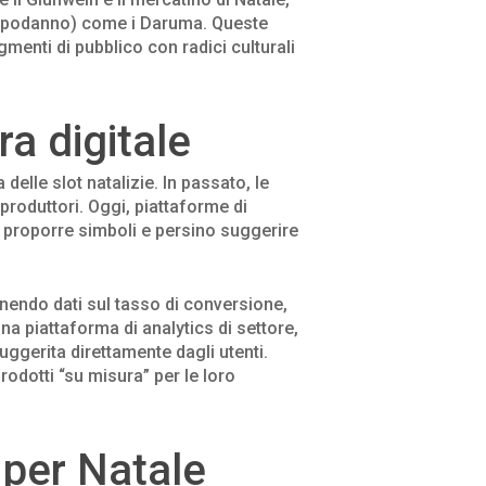
Capodanno) come i Daruma. Queste
menti di pubblico con radici culturali
ra digitale
elle slot natalizie. In passato, le
produttori. Oggi, piattaforme di
, proporre simboli e persino suggerire
rnendo dati sul tasso di conversione,
na piattaforma di analytics di settore,
suggerita direttamente dagli utenti.
odotti “su misura” per le loro
e per Natale