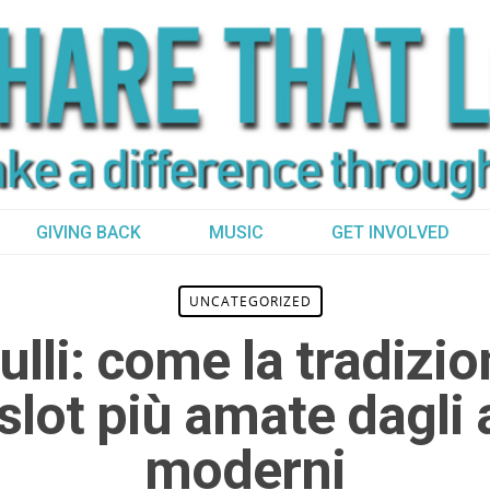
GIVING BACK
MUSIC
GET INVOLVED
UNCATEGORIZED
rulli: come la tradizi
slot più amate dagli
moderni