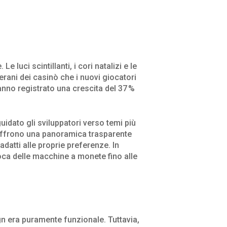
luci scintillanti, i cori natalizi e le
erani dei casinò che i nuovi giocatori
hanno registrato una crescita del 37 %
uidato gli sviluppatori verso temi più
offrono una panoramica trasparente
adatti alle proprie preferenze. In
poca delle macchine a monete fino alle
gn era puramente funzionale. Tuttavia,