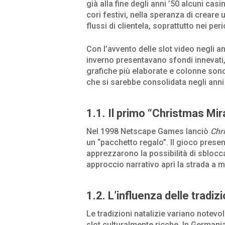
già alla fine degli anni ’50 alcuni cas
cori festivi, nella speranza di creare
flussi di clientela, soprattutto nei p
Con l’avvento delle slot video negli ann
inverno presentavano sfondi innevati, 
grafiche più elaborate e colonne sono
che si sarebbe consolidata negli anni
1.1. Il primo “Christmas Mir
Nel 1998 Netscape Games lanciò
Chr
un “pacchetto regalo”. Il gioco present
apprezzarono la possibilità di sblocca
approccio narrativo aprì la strada a 
1.2. L’influenza delle tradizi
Le tradizioni natalizie variano notev
slot culturalmente ricche. In German