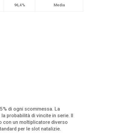
96,4 %
Media
0,5 % di ogni scommessa. La
robabilità di vincite in serie. Il
o con un moltiplicatore diverso
ndard per le slot natalizie.