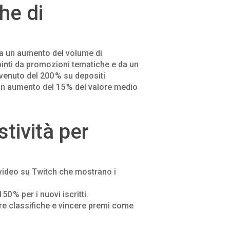
he di
e a un aumento del volume di
spinti da promozioni tematiche e da un
venuto del 200 % su depositi
e un aumento del 15 % del valore medio
tività per
video su Twitch che mostrano i
50 % per i nuovi iscritti.
are classifiche e vincere premi come