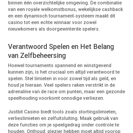
binnen één overzichtelijke omgeving. De combinatie
van een royale welkomstbonus, wekelijkse cashback
en een dynamisch tournament‑systeem maakt dit
casino tot een echte winnaar voor zowel
nieuwkomers als doorgewinterde spelers.
Verantwoord Spelen en Het Belang
van Zelfbeheersing
Hoewel tournaments spannend en winstgevend
kunnen zijn, is het cruciaal om altijd verantwoord te
spelen. Stel limieten in voor zowel tijd als geld, en
houd je hieraan. Veel spelers raken verstrikt in de
adrenaline van de race om punten, maar een gezonde
speelhouding voorkomt onnodige verliezen.
Justbit Casino biedt tools zoals stortingslimieten,
verlieslimieten en zelfuitsluiting. Maak gebruik van
deze functies om je speelgedrag onder controle te
houden. Onthoud: plezier hebben moet altijd voorop