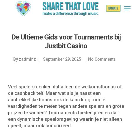
De Ultieme Gids voor Tournaments bij
Hit enter to search or ESC to close
Justbit Casino
By
zadminz
September 29, 2025
No Comments
Veel spelers denken dat alleen de welkomstbonus of
de cashback telt. Maar wat als je naast een
aantrekkelijke bonus ook de kans krijgt om je
vaardigheden te meten tegen andere spelers en grote
prijzen te winnen? Tournaments bieden precies dat:
een dynamische speelomgeving waarin je niet alleen
speelt, maar ook concurreert.