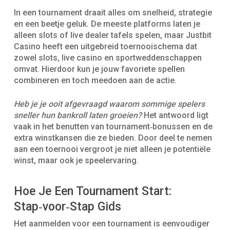
In een tournament draait alles om snelheid, strategie
en een beetje geluk. De meeste platforms laten je
alleen slots of live dealer tafels spelen, maar Justbit
Casino heeft een uitgebreid toernooischema dat
zowel slots, live casino en sportweddenschappen
omvat. Hierdoor kun je jouw favoriete spellen
combineren en toch meedoen aan de actie.
Heb je je ooit afgevraagd waarom sommige spelers
sneller hun bankroll laten groeien?
Het antwoord ligt
vaak in het benutten van tournament‑bonussen en de
extra winstkansen die ze bieden. Door deel te nemen
aan een toernooi vergroot je niet alleen je potentiële
winst, maar ook je speelervaring.
Hoe Je Een Tournament Start:
Stap‑voor‑Stap Gids
Het aanmelden voor een tournament is eenvoudiger