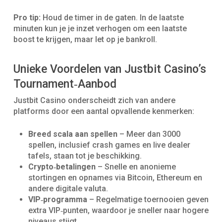
Pro tip:
Houd de timer in de gaten. In de laatste
minuten kun je je inzet verhogen om een laatste
boost te krijgen, maar let op je bankroll.
Unieke Voordelen van Justbit Casino’s
Tournament‑Aanbod
Justbit Casino onderscheidt zich van andere
platforms door een aantal opvallende kenmerken:
Breed scala aan spellen
– Meer dan 3000
spellen, inclusief crash games en live dealer
tafels, staan tot je beschikking.
Crypto‑betalingen
– Snelle en anonieme
stortingen en opnames via Bitcoin, Ethereum en
andere digitale valuta.
VIP‑programma
– Regelmatige toernooien geven
extra VIP‑punten, waardoor je sneller naar hogere
niveaus stijgt.