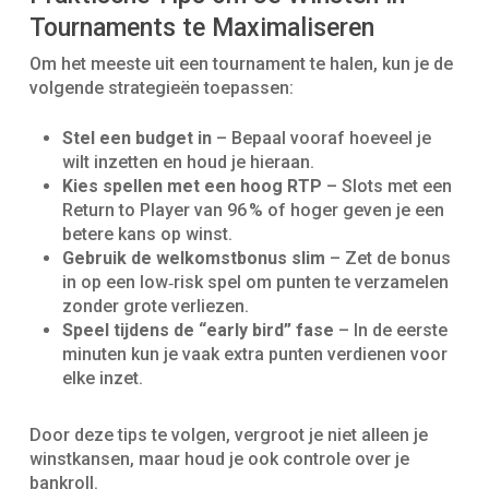
Tournaments te Maximaliseren
Om het meeste uit een tournament te halen, kun je de
volgende strategieën toepassen:
Stel een budget in
– Bepaal vooraf hoeveel je
wilt inzetten en houd je hieraan.
Kies spellen met een hoog RTP
– Slots met een
Return to Player van 96 % of hoger geven je een
betere kans op winst.
Gebruik de welkomstbonus slim
– Zet de bonus
in op een low‑risk spel om punten te verzamelen
zonder grote verliezen.
Speel tijdens de “early bird” fase
– In de eerste
minuten kun je vaak extra punten verdienen voor
elke inzet.
Door deze tips te volgen, vergroot je niet alleen je
winstkansen, maar houd je ook controle over je
bankroll.