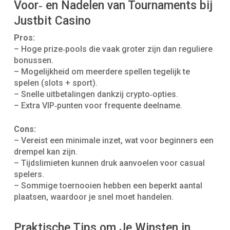
Voor‑ en Nadelen van Tournaments bij
Justbit Casino
Pros:
– Hoge prize‑pools die vaak groter zijn dan reguliere
bonussen.
– Mogelijkheid om meerdere spellen tegelijk te
spelen (slots + sport).
– Snelle uitbetalingen dankzij crypto‑opties.
– Extra VIP‑punten voor frequente deelname.
Cons:
– Vereist een minimale inzet, wat voor beginners een
drempel kan zijn.
– Tijdslimieten kunnen druk aanvoelen voor casual
spelers.
– Sommige toernooien hebben een beperkt aantal
plaatsen, waardoor je snel moet handelen.
Praktische Tips om Je Winsten in