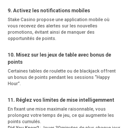
9. Activez les notifications mobiles
Stake Casino propose une application mobile où
vous recevez des alertes sur les nouvelles
promotions, évitant ainsi de manquer des
opportunités de points.
10. Misez sur les jeux de table avec bonus de
points
Certaines tables de roulette ou de blackjack offrent
un bonus de points pendant les sessions “Happy
Hour”.
11. Réglez vos limites de mise intelligemment
En fixant une mise maximale raisonnable, vous
prolongez votre temps de jeu, ce qui augmente les
points cumulés.
Did You Know?
: Jouer 30 minutes de plus chaque jour