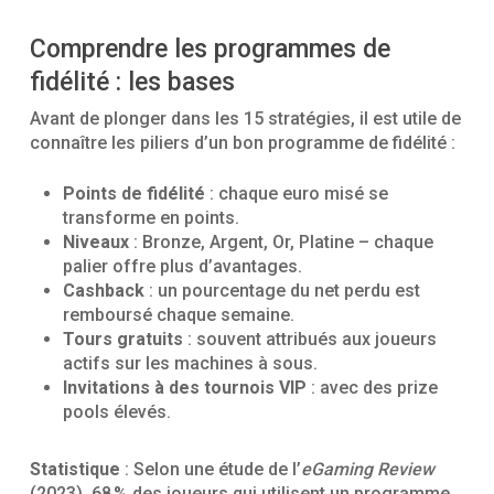
Comprendre les programmes de
fidélité : les bases
Avant de plonger dans les 15 stratégies, il est utile de
connaître les piliers d’un bon programme de fidélité :
Points de fidélité
: chaque euro misé se
transforme en points.
Niveaux
: Bronze, Argent, Or, Platine – chaque
palier offre plus d’avantages.
Cashback
: un pourcentage du net perdu est
remboursé chaque semaine.
Tours gratuits
: souvent attribués aux joueurs
actifs sur les machines à sous.
Invitations à des tournois VIP
: avec des prize
pools élevés.
Statistique
: Selon une étude de l’
eGaming Review
(2023), 68 % des joueurs qui utilisent un programme