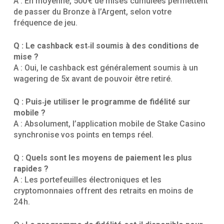
A : En moyenne, 500 € de mises cumulées permettent
de passer du Bronze à l’Argent, selon votre
fréquence de jeu.
Q : Le cashback est‑il soumis à des conditions de
mise ?
A : Oui, le cashback est généralement soumis à un
wagering de 5x avant de pouvoir être retiré.
Q : Puis‑je utiliser le programme de fidélité sur
mobile ?
A : Absolument, l’application mobile de Stake Casino
synchronise vos points en temps réel.
Q : Quels sont les moyens de paiement les plus
rapides ?
A : Les portefeuilles électroniques et les
cryptomonnaies offrent des retraits en moins de
24 h.