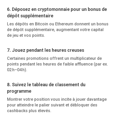
6. Déposez en cryptomonnaie pour un bonus de
dépôt supplémentaire
Les dépôts en Bitcoin ou Ethereum donnent un bonus
de dépôt supplémentaire, augmentant votre capital
de jeu et vos points.
7. Jouez pendant les heures creuses
Certaines promotions offrent un multiplicateur de
points pendant les heures de faible affluence (par ex.
02 h–04 h).
8. Suivez le tableau de classement du
programme
Montrer votre position vous incite à jouer davantage
pour atteindre le palier suivant et débloquer des
cashbacks plus élevés.